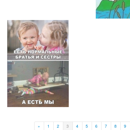
»
1
2
3
4
5
6
7
8
9