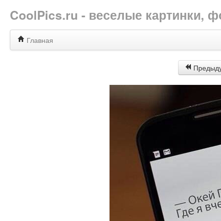
CoolPics.ru - веселые картинки,
Главная
Предыд