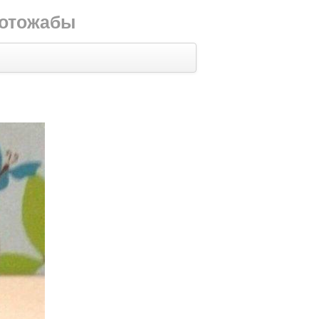
фотожабы