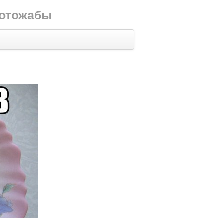
фотожабы